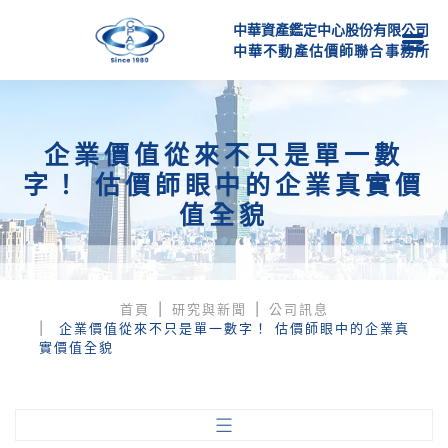
中華資產鑑定中心股份有限公司
中
華
不
動
產
估
價
師
聯
合
事
務
所
企業價值從來不只是單一數
字！ 估價師眼中的企業真實價
值全貌
首頁
研究與新聞
公司訊息
企業價值從來不只是單一數字！ 估價師眼中的企業真
實價值全貌