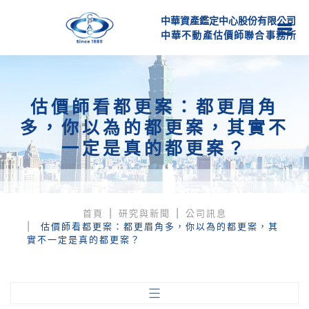
中華資產鑑定中心股份有限公司
中
華
不
動
產
估
價
師
聯
合
事
務
所
估價師看都更案：都更眉角
多，你以為的都更案，其實不
一定是真的都更案？
首頁
研究與新聞
公司訊息
估價師看都更案：都更眉角多，你以為的都更案，其
實不一定是真的都更案？