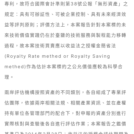
專利，故符合國際會計準則第38號公報「無形資產」之
規定：具有可辦証性、可被企業控制、具有未來經濟效
益等評判原則；評價方法上，本案報告針對本案標的未
來技術價值實踐仍在於臺鹽的技術服務與製程能力移轉
過程，故本案技術買賣應以收益法之授權金簡省法
(Royalty Rate methed or Royalty Saving
methed)作為估計本案標的之公允價值應較為科學合
理。
兩岸評估機構按照資產的不同類別，各自組成了專業評
估團隊，依據兩岸相關法規、相關產業資訊、並在產權
持有單位各管理部門的配合下，對申報的資產分別進行
實際核對與查驗後各自進行評估作業；本案報告之鑑價