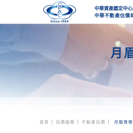
中華資產鑑定中心
中
華
不
動
產
估
價
月
首頁
估價服務
不動產估價
月眉育樂