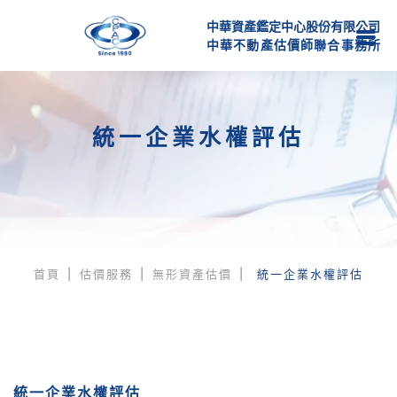
中華資產鑑定中心股份有限公司
中
華
不
動
產
估
價
師
聯
合
事
務
所
統一企業水權評估
首頁
估價服務
無形資產估價
統一企業水權評估
統一企業水權評估