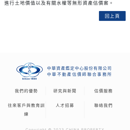
進行土地價值以及有關水權等無形資產估價案。
回上頁
中華資產鑑定中心股份有限公司
中
華
不
動
產
估
價
師
聯
合
事
務
所
我們的優勢
研究與新聞
估價服務
往來客戶與教育訓
人才招募
聯絡我們
練
Copyright © 2023 CHINA PROPERTY