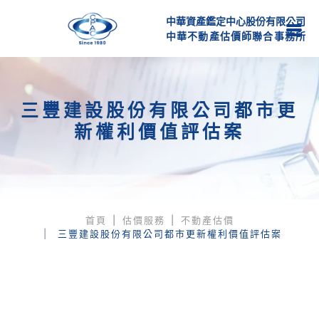
中華資產鑑定中心股份有限公司
中
華
不
動
產
估
價
師
聯
合
事
務
所
三豐建設股份有限公司都市更
新權利價值評估案
首頁
估價服務
不動產估價
三豐建設股份有限公司都市更新權利價值評估案