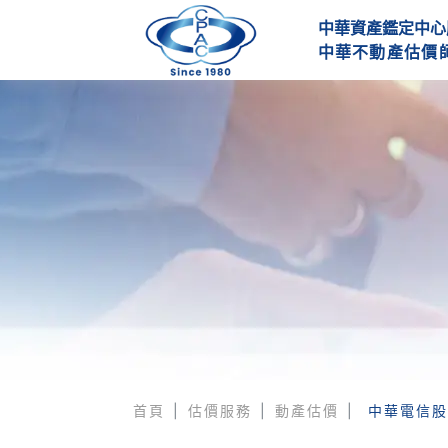
中華資產鑑定中心
中
華
不
動
產
估
價
首頁
估價服務
動產估價
中華電信股