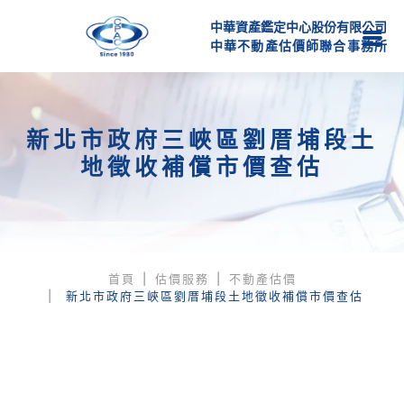
中華資產鑑定中心股份有限公司
中
華
不
動
產
估
價
師
聯
合
事
務
所
新北市政府三峽區劉厝埔段土
地徵收補償市價查估
首頁
估價服務
不動產估價
新北市政府三峽區劉厝埔段土地徵收補償市價查估