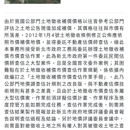
由於我國公部門土地徵收補償價格以往皆參考公部門
評估之土地公告現值加成補償，其價格往往與市價有
所落差，2012年1月4號土地徵收條例修正公佈應依
照市價補償地價，並得委託不動產估價師查估，緣此
本事務所接受新北市政府工務局委託辦理土地徵收補
償市價查估作業，此為新北市政府第一件委託民間估
價師查估之大型案件，且是全國首次委外案例；其困
難點在於土地徵收補償市價查估作業規範，係依據內
政編訂之「土地徵收補償市價查估作業手冊」，此乃
公部門地價調查估計規則之改良版，與不動產估價技
術規則有甚多之差異，且由於土地徵收市價查估多屬
大型估價案，作業前須詳擬估價計畫、作業程序及進
度控管方能如期完成任務，查估作業完成後，則需將
查估結果製作簡報並赴新北市政府地價評議委員會報
告說明查估過程及結論，另於地價評議委員會議中，
尚需面對被徵收土地之所有權人對其被徵收土地之查