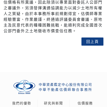
估價格有所異議，因此除須以專業面對委託人公部門
之審議外，另須發揮溝通協調能力以減少土地所有權
人之質疑，由於本事務所事前規劃得宜，估價師專業
經驗豐富、作業嚴謹，終通過評議委員會審議、原地
主及民意代表的種種困難挑戰，能順利完成全國首次
公部門委外之土地徵收市價查估任務。
回上頁
中華資產鑑定中心股份有限公司
中
華
不
動
產
估
價
師
聯
合
事
務
所
我們的優勢
研究與新聞
估價服務