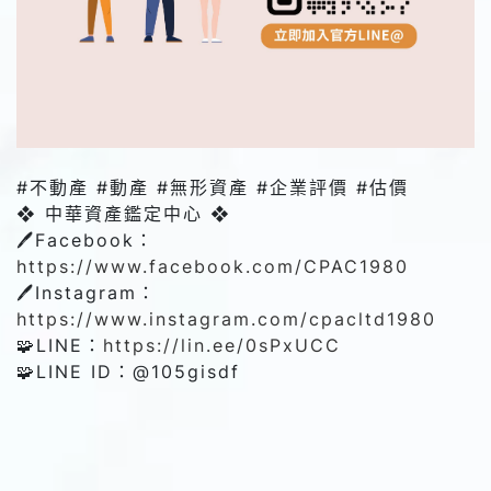
#不動產 #動產 #無形資產 #企業評價 #估價
❖ 中華資產鑑定中心 ❖
🖊️Facebook：
https://www.facebook.com/CPAC1980
🖊️Instagram：
https://www.instagram.com/cpacltd1980
🧩LINE：
https://lin.ee/0sPxUCC
🧩LINE ID：@‌105gisdf