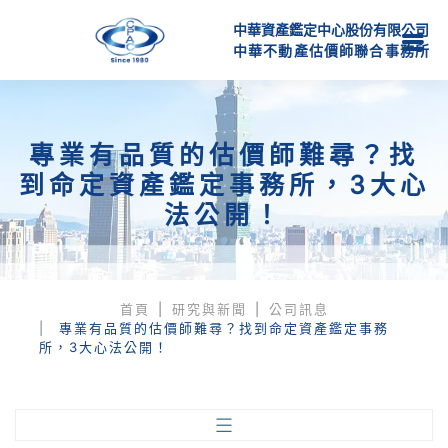
中華資產鑑定中心股份有限公司
中
華
不
動
產
估
價
師
聯
合
事
務
所
專業有品質的估價師難尋？找
到命定資產鑑定事務所，3大心
法公開！
首頁
研究與新聞
公司訊息
專業有品質的估價師難尋？找到命定資產鑑定事務
所，3大心法公開！