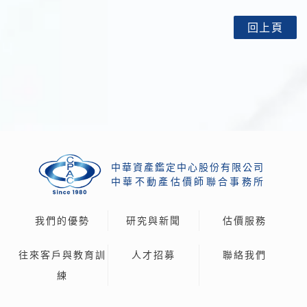
回上頁
中華資產鑑定中心股份有限公司
中
華
不
動
產
估
價
師
聯
合
事
務
所
我們的優勢
研究與新聞
估價服務
往來客戶與教育訓
人才招募
聯絡我們
練