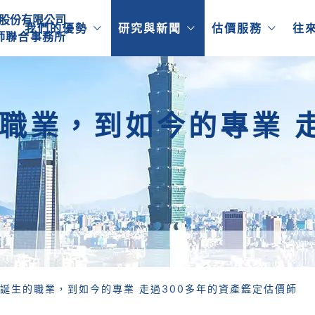
股份有限公司
我們的優勢
研究與新聞
估價服務
往
師
聯
合
事
務
所
職業，到如今的專業 走
誕生的職業，到如今的專業 走過300多年的資產鑑定估價師