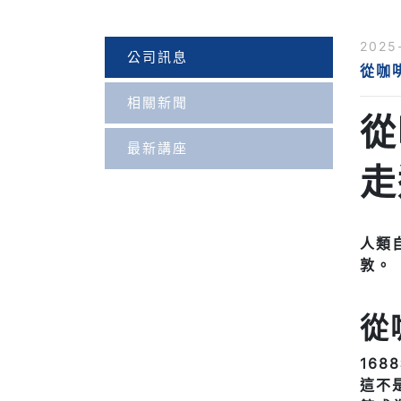
2025
公司訊息
從咖
相關新聞
從
最新講座
走
人類
敦。
從
16
這不