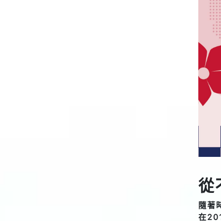
從
隨著
在2