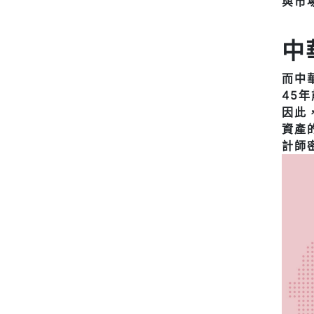
與市
中
而中
45
因此
資產
計師