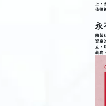
上，
值得
永
隨著
資產
立，
義務