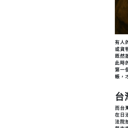
有人
或貨
既然
此時
第一
帳，
台
而台
在日
法院