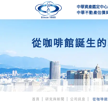
中華資產鑑定中心
中
華
不
動
產
估
價
從咖啡館誕生的
首頁
研究與新聞
公司訊息
從咖啡館