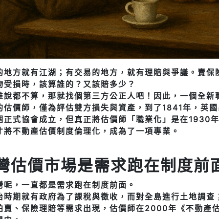
的地方就有江湖；有交易的地方，就有理賠與爭議。賣保
物受損時，該算誰的？又該賠多少？
誰說都不算，那就找個第三方公正人吧！因此，一個全新
的估價師，僅為評估雙方損失與資產，到了1841年，英國
個正式協會成立，但真正將估價師「職業化」是在1930
才將不動產估價制度倫理化，成為了一項專業。
灣估價市場是需求跑在制度前
灣呢，一直都是需求跑在制度前面。
治時期就有政府為了課稅與徵收，而對全島進行土地調查
拍賣、保險理賠等需求出現，估價師在2000年《不動產