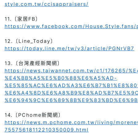
style.com.tw/ccisappraisers/
11.
〔家居FB〕
https://www.facebook.com/House.Style.fa
12.
〔Line_Today〕
https://today.line.me/tw/v3/article/PGNrVB7
13.
〔台灣產經新聞網〕
https://news.taiwannet.com.tw/c1/1
%E4%BB%A5%E5%B0%88%E6%A5%AD-
%E5%85%AC%E6%AD%A3%E6%B7%B1%E8%80
%E6%A4%8D%E6%A8%B9%E8%AD%B7%E5%9C
%E6%94%9C%E6%89%8B%E9%83%BD%E6%9B
14.
〔PChome新聞網〕
https://news.m.pchome.com.tw/living/moren
75575618112210350009.html