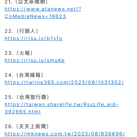
21.
〔亞太新聞網〕
https://www.atanews.net/?
CoMediaNews=19623
22.
〔行銷人〕
https://risu.io/b1yfo
23.
〔火報〕
https://risu.io/smuKe
24.
〔台灣線報〕
https://twline365.com/2025/08/1031352/
25.
〔台灣旅行趣〕
https://taiwan.sharelife.tw/RssLife_aid-
392665.html
26.
〔天天上新聞〕
https://mknews.com.tw/2025/08/838696/