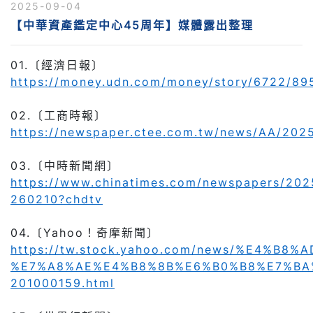
2025-09-04
【中華資產鑑定中心45周年】媒體露出整理
01.
〔經濟日報〕
https://money.udn.com/money/story/6722/8
02.
〔工商時報〕
https://newspaper.ctee.com.tw/news/AA/20
03.
〔中時新聞網〕
https://www.chinatimes.com/newspapers/20
260210?chdtv
04.
〔Yahoo！奇摩新聞〕
https://tw.stock.yahoo.com/news/%E4
%E7%A8%AE%E4%B8%8B%E6%B0%B8%E7%BA
201000159.html