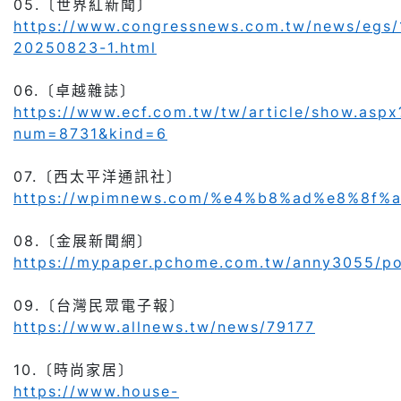
05.
〔世界紅新聞〕
https://www.congressnews.com.tw/news/egs/
20250823-1.html
06.
〔卓越雜誌〕
https://www.ecf.com.tw/tw/article/show.aspx
num=8731&kind=6
07.
〔西太平洋通訊社〕
https://wpimnews.com/%e4%b8%ad%e8%
08.
〔金展新聞網〕
https://mypaper.pchome.com.tw/anny3055/p
09.
〔台灣民眾電子報〕
https://www.allnews.tw/news/79177
10.
〔時尚家居〕
https://www.house-