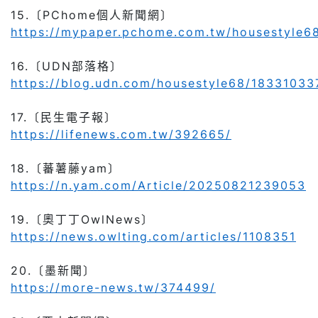
15.
〔PChome個人新聞網〕
https://mypaper.pchome.com.tw/housestyle6
16.
〔UDN部落格〕
https://blog.udn.com/housestyle68/18331033
17.
〔民生電子報〕
https://lifenews.com.tw/392665/
18.
〔蕃薯藤yam〕
https://n.yam.com/Article/20250821239053
19.
〔奧丁丁OwlNews〕
https://news.owlting.com/articles/1108351
20.
〔墨新聞〕
https://more-news.tw/374499/