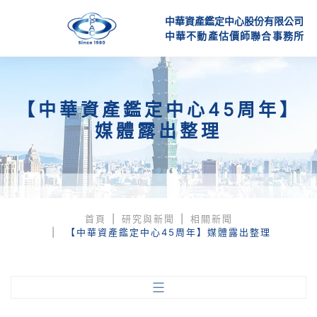
中華資產鑑定中心股份有限公司
中
華
不
動
產
估
價
師
聯
合
事
務
所
【中華資產鑑定中心45周年】
媒體露出整理
首頁
研究與新聞
相關新聞
【中華資產鑑定中心45周年】媒體露出整理