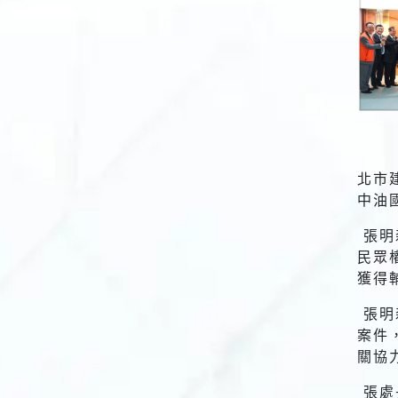
北市
中油
張明
民眾
獲得
張明
案件
關協
張處