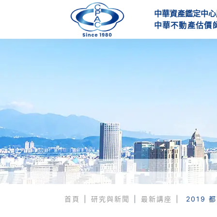
中華資產鑑定中心
中
華
不
動
產
估
價
首頁
研究與新聞
最新講座
2019