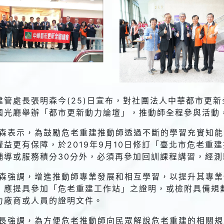
建管處長張明森今(25)日宣布，對社團法人中華都市更新全
國光廳舉辦「都市更新動力論壇」，推動師全程參與活動
森表示，為鼓勵危老重建推動師透過不斷的學習充實知能
權益更有保障，於2019年9月10日修訂「臺北市危老重
輔導或服務積分30分外，必須再參加回訓課程講習，經
森強調，增進推動師專業發展和相互學習，以提升其專業
，應提具參加「危老重建工作站」之證明，或檢附具備規
力廠商或人員的證明文件。
長強調，為方便危老推動師向民眾解說危老重建的相關規